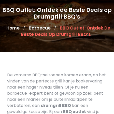
BBQ Outlet: Ontdek de Beste Deals op
Drumgrill BBQ’s
Home
Barbecue
BBQ Outlet: Ontdek De
/
/
Beste Deals Op Drumgrill BBQ’s
De zomerse BBQ-seizoenen komen eraan, en het
vinden van de perfecte grill kan je kookervaring
naar een hoger niveau tillen. Of je nu een
barbecue-expert bent of gewoon op zoek bent
naar een manier om je buitenmaaltijden te
verbeteren, een
drumgrill BBQ
kan een
geweldige keuze zijn. Bij een
BBQ outlet
vind je