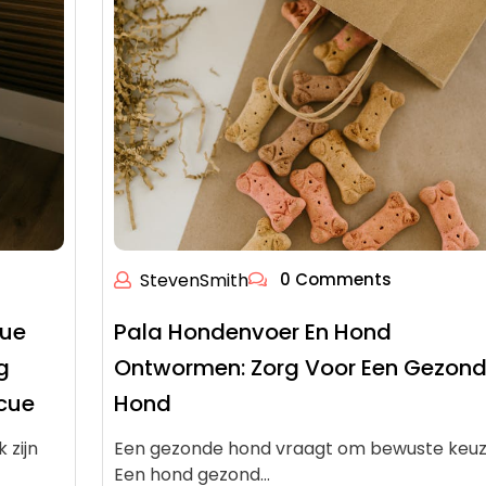
StevenSmith
0 Comments
cue
Pala Hondenvoer En Hond
g
Ontwormen: Zorg Voor Een Gezon
cue
Hond
 zijn
Een gezonde hond vraagt om bewuste keu
Een hond gezond…