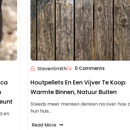
StevenSmith
0 Comments
ica
Houtpellets En Een Vijver Te Koop:
n
Warmte Binnen, Natuur Buiten
teunt
Steeds meer mensen denken na over hoe z
hun huis…
d en
Read More